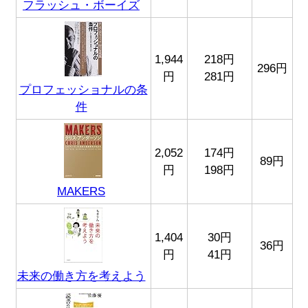
フラッシュ・ボーイズ
1,944
218円
296円
円
281円
プロフェッショナルの条
件
2,052
174円
89円
円
198円
MAKERS
1,404
30円
36円
円
41円
未来の働き方を考えよう