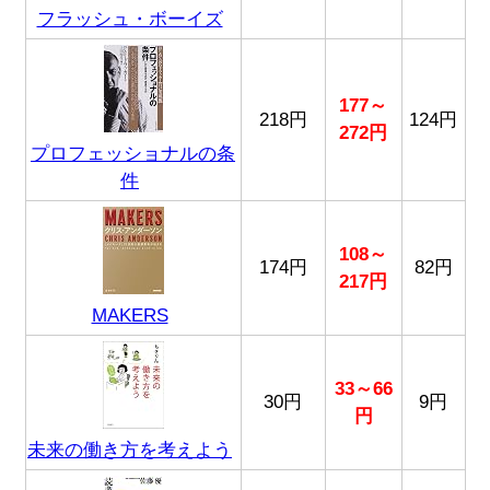
フラッシュ・ボーイズ
177～
218円
124円
272円
プロフェッショナルの条
件
108～
174円
82円
217円
MAKERS
33～66
30円
9円
円
未来の働き方を考えよう