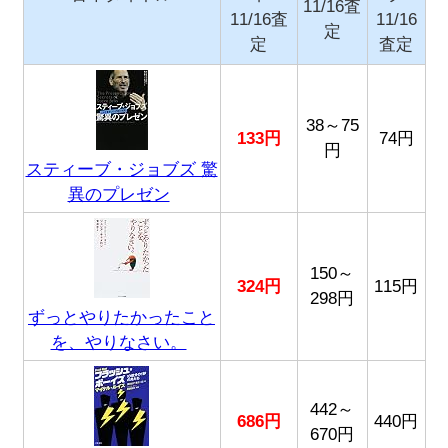
11/16査
11/16査
11/16
定
定
査定
38～75
133円
74円
円
スティーブ・ジョブズ 驚
異のプレゼン
150～
324円
115円
298円
ずっとやりたかったこと
を、やりなさい。
442～
686円
440円
670円