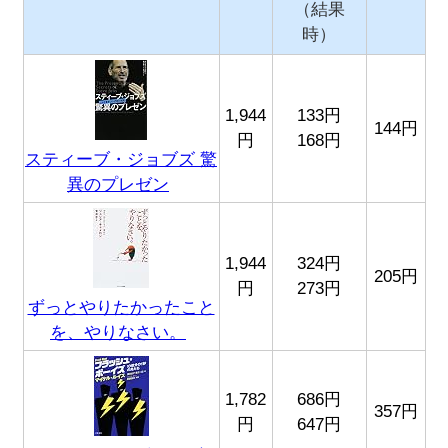
（結果
時）
1,944
133円
144円
円
168円
スティーブ・ジョブズ 驚
異のプレゼン
1,944
324円
205円
円
273円
ずっとやりたかったこと
を、やりなさい。
1,782
686円
357円
円
647円