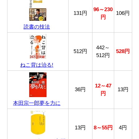
96～230
131円
106円
円
読書の技法
442～
512円
528円
512円
ねこ背は治る!
12～47
36円
13円
円
本田宗一郎夢を力に
13円
8～55円
4円