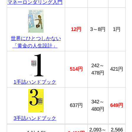
マネーロンダリング入門
12円
3～8円
1円
世界にひとつしかない
「黄金の人生設計」
242～
514円
421円
478円
1手詰ハンドブック
342～
637円
649円
480円
3手詰ハンドブック
2,093～
2,566