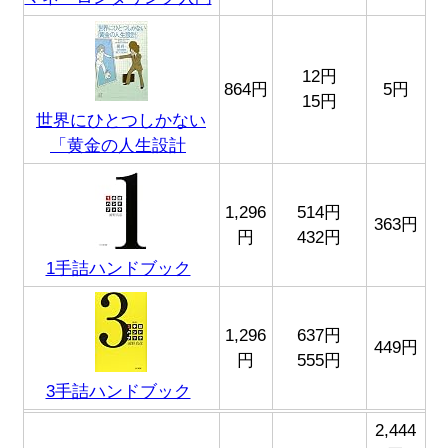
12円
864円
5円
15円
世界にひとつしかない
「黄金の人生設計
1,296
514円
363円
円
432円
1手詰ハンドブック
1,296
637円
449円
円
555円
3手詰ハンドブック
2,444