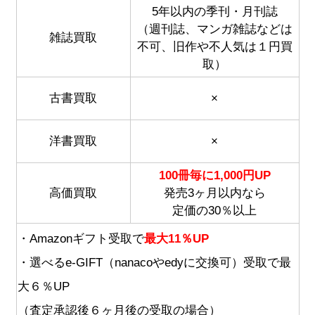
1冊買取
5年以内の季刊・月刊誌
（週刊誌、マンガ雑誌などは
雑誌買取
高価買取
不可、旧作や不人気は１円買
取）
買取ボーナス
古書買取
×
ポイント受取
洋書買取
×
100冊毎に1,000円UP
高価買取
発売3ヶ月以内なら
定価の30％以上
・Amazonギフト受取で
最大11％UP
・選べるe-GIFT（nanacoやedyに交換可）受取で最
大６％UP
（査定承認後６ヶ月後の受取の場合）