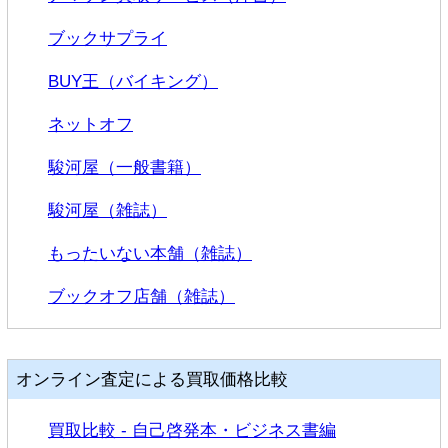
5冊以上
ブックサプライ
古書
BUY王（バイキング）
ネットオフ
洋書
駿河屋（一般書籍）
参考書
駿河屋（雑誌）
専門書
もったいない本舗（雑誌）
ブックオフ店舗（雑誌）
教科書
個別査定
オンライン査定による買取価格比較
買取比較 - 自己啓発本・ビジネス書編